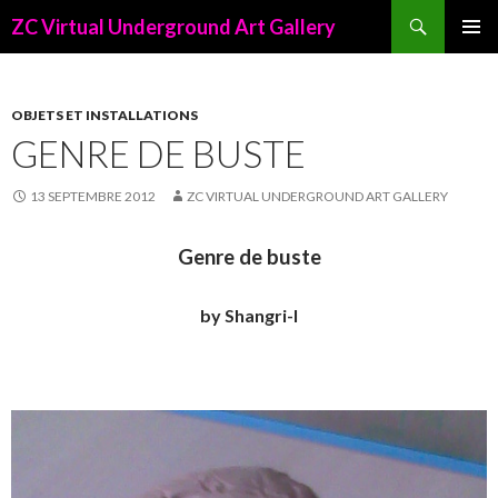
Recherche
ZC Virtual Underground Art Gallery
ALLER
AU
CONTENU
PRINCIPAL
OBJETS ET INSTALLATIONS
GENRE DE BUSTE
13 SEPTEMBRE 2012
ZC VIRTUAL UNDERGROUND ART GALLERY
Genre de buste
by Shangri-l