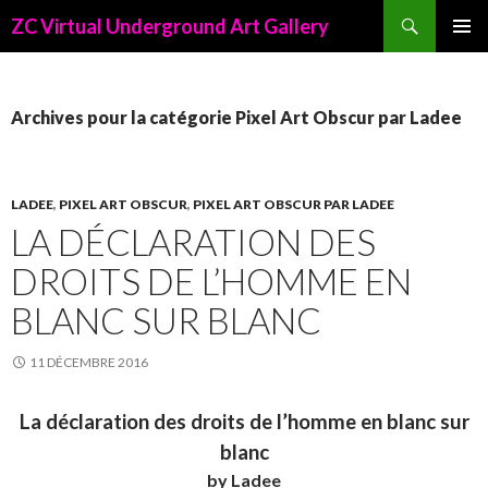
Recherche
ZC Virtual Underground Art Gallery
ALLER
AU
CONTENU
PRINCIPAL
Archives pour la catégorie Pixel Art Obscur par Ladee
LADEE
,
PIXEL ART OBSCUR
,
PIXEL ART OBSCUR PAR LADEE
LA DÉCLARATION DES
DROITS DE L’HOMME EN
BLANC SUR BLANC
11 DÉCEMBRE 2016
La déclaration des droits de l’homme en blanc sur
blanc
by Ladee