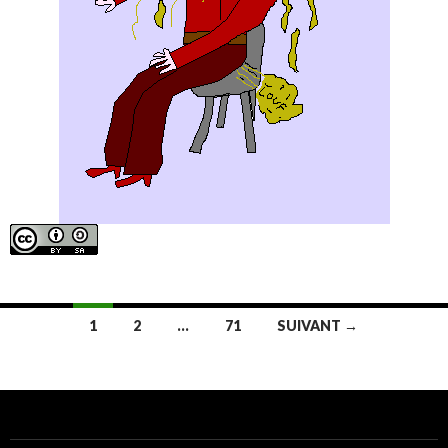
Navigation
1
2
…
71
SUIVANT →
au
sein
des