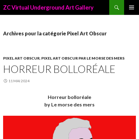
Recherche
ZC Virtual Underground Art Gallery
ALLER
AU
CONTENU
PRINCIPAL
Archives pour la catégorie Pixel Art Obscur
PIXEL ART OBSCUR
,
PIXEL ART OBSCUR PAR LE MORSE DES MERS
HORREUR BOLLORÉALE
11 MAI 2024
Horreur bolloréale
by Le morse des mers