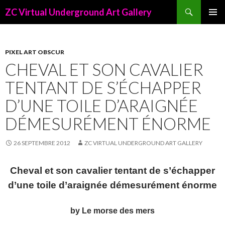
Recherche
ZC Virtual Underground Art Gallery
ALLER
AU
CONTENU
PRINCIPAL
PIXEL ART OBSCUR
CHEVAL ET SON CAVALIER
TENTANT DE S’ÉCHAPPER
D’UNE TOILE D’ARAIGNÉE
DÉMESURÉMENT ÉNORME
26 SEPTEMBRE 2012
ZC VIRTUAL UNDERGROUND ART GALLERY
Cheval et son cavalier tentant de s’échapper
d’une toile d’araignée démesurément énorme
by Le morse des mers