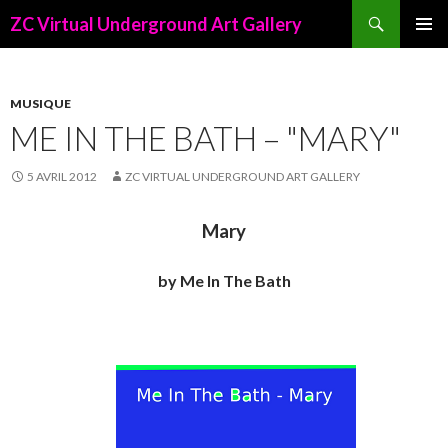
Recherche
ZC Virtual Underground Art Gallery
ALLER
AU
CONTENU
PRINCIPAL
MUSIQUE
ME IN THE BATH – "MARY"
5 AVRIL 2012
ZC VIRTUAL UNDERGROUND ART GALLERY
Mary
by Me In The Bath