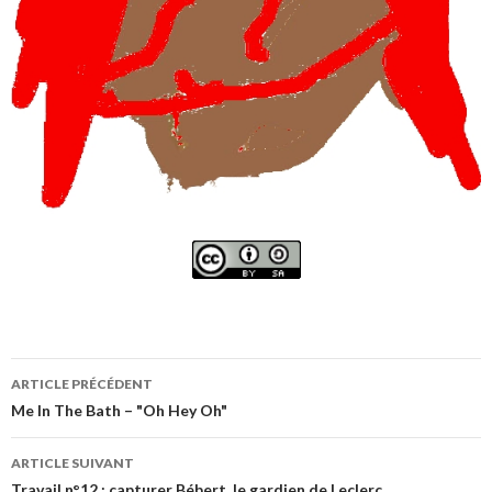
Navigation
ARTICLE PRÉCÉDENT
de
Me In The Bath – "Oh Hey Oh"
l’article
ARTICLE SUIVANT
Travail n°12 : capturer Bébert, le gardien de Leclerc