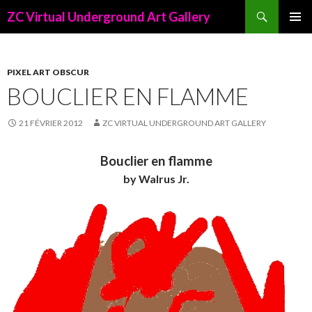
Recherche
ZC Virtual Underground Art Gallery
ALLER
AU
CONTENU
PRINCIPAL
PIXEL ART OBSCUR
BOUCLIER EN FLAMME
21 FÉVRIER 2012
ZC VIRTUAL UNDERGROUND ART GALLERY
Bouclier en flamme
by Walrus Jr.