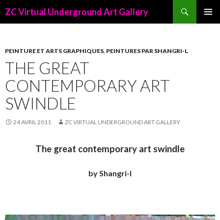
Recherche
ZC Virtual Underground Art Gallery
ALLER
AU
CONTENU
PRINCIPAL
PEINTURE ET ARTS GRAPHIQUES
,
PEINTURES PAR SHANGRI-L
THE GREAT
CONTEMPORARY ART
SWINDLE
24 AVRIL 2011
ZC VIRTUAL UNDERGROUND ART GALLERY
The great contemporary art swindle
by Shangri-l