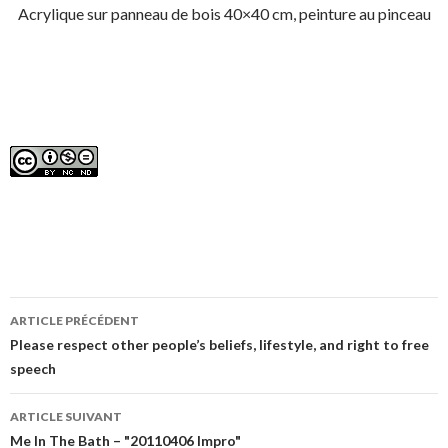
Acrylique sur panneau de bois 40×40 cm, peinture au pinceau
Navigation
ARTICLE PRÉCÉDENT
de
Please respect other people’s beliefs, lifestyle, and right to free
speech
l’article
ARTICLE SUIVANT
Me In The Bath – "20110406 Impro"