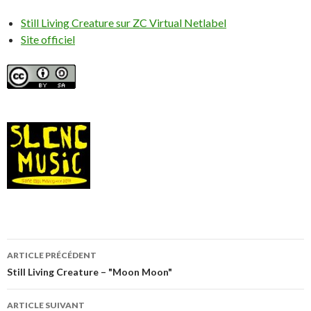
Still Living Creature sur ZC Virtual Netlabel
Site officiel
Navigation
ARTICLE PRÉCÉDENT
de
Still Living Creature – "Moon Moon"
l’article
ARTICLE SUIVANT