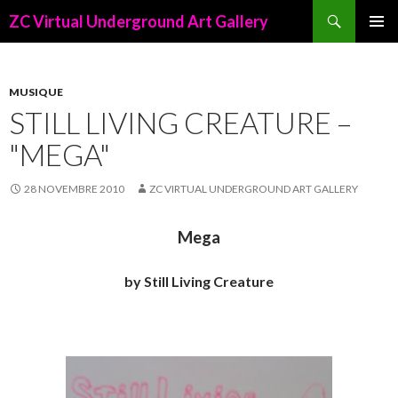
Recherche
ZC Virtual Underground Art Gallery
ALLER
AU
CONTENU
PRINCIPAL
MUSIQUE
STILL LIVING CREATURE –
"MEGA"
28 NOVEMBRE 2010
ZC VIRTUAL UNDERGROUND ART GALLERY
Mega
by Still Living Creature