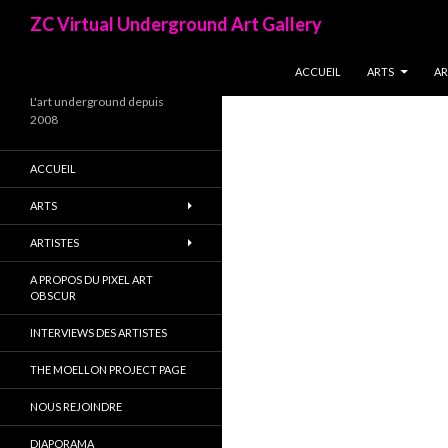
Recherche
ZC Virtual Underground Art Gallery
ALLER AU CONTENU PRINCIPA
ACCUEIL
ARTS
AR
L'art underground depuis
2008
ACCUEIL
ARTS
ARTISTES
A PROPOS DU PIXEL ART
OBSCUR
INTERVIEWS DES ARTISTES
THE MOELLON PROJECT PAGE
NOUS REJOINDRE
DIAPORAMA