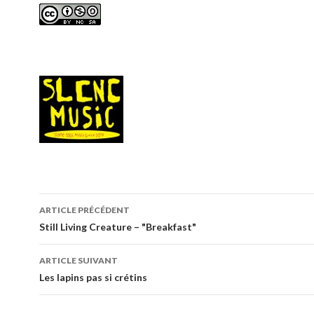
Navigation
ARTICLE PRÉCÉDENT
de
Still Living Creature – "Breakfast"
l’article
ARTICLE SUIVANT
Les lapins pas si crétins