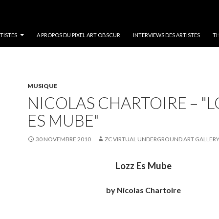
L
TISTES
A PROPOS DU PIXEL ART OBSCUR
INTERVIEWS DES ARTISTES
TH
MUSIQUE
NICOLAS CHARTOIRE – "
ES MUBE"
30 NOVEMBRE 2010
ZC VIRTUAL UNDERGROUND ART GALLER
Lozz Es Mube
by Nicolas Chartoire