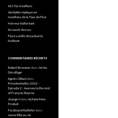
VLC for moellons
Véritable réplique en
moellons de la Tour de Pise
Horreur bolloréale
Assouvir dessus
Flure a enfin désactivé le
fastboot
COMMENTAIRES RÉCENTS
Robert Brouwer
dans
Jet Au
Décollage
Agnès Oblast
dans
Présidentielles 2012 –
Episode 2 : Journey to the end
of François Bayrou
shangri-l
dans
Achète Mon
Produit
Ferdinand Raillefer
dans
Jeune fille au rat