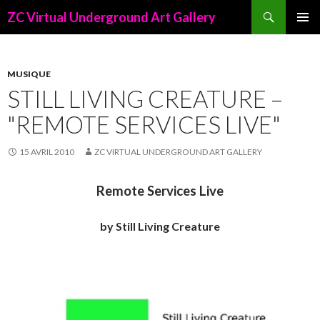
Recherche
ZC Virtual Underground Art Gallery
ALLER
AU
CONTENU
PRINCIPAL
MUSIQUE
STILL LIVING CREATURE –
"REMOTE SERVICES LIVE"
15 AVRIL 2010
ZC VIRTUAL UNDERGROUND ART GALLERY
Remote Services Live
by Still Living Creature