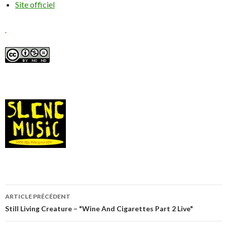
Site officiel
Navigation
ARTICLE PRÉCÉDENT
de
Still Living Creature – "Wine And Cigarettes Part 2 Live"