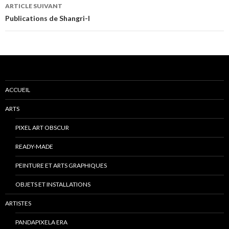
l’article
ARTICLE SUIVANT
Publications de Shangri-l
ACCUEIL
ARTS
PIXEL ART OBSCUR
READY-MADE
PEINTURE ET ARTS GRAPHIQUES
OBJETS ET INSTALLATIONS
ARTISTES
PANDAPIXELA ERA